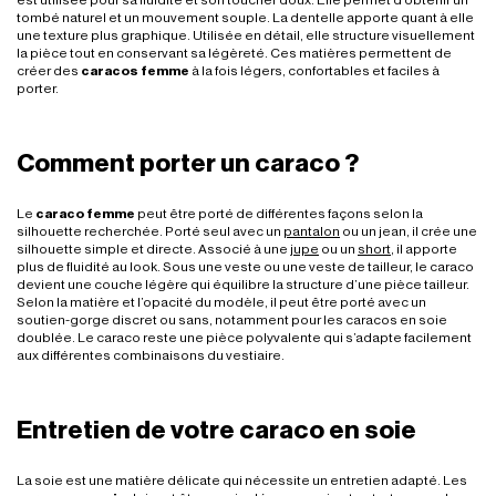
tombé naturel et un mouvement souple. La dentelle apporte quant à elle
une texture plus graphique. Utilisée en détail, elle structure visuellement
la pièce tout en conservant sa légèreté. Ces matières permettent de
créer des
caracos femme
à la fois légers, confortables et faciles à
porter.
Comment porter un caraco ?
Le
caraco femme
peut être porté de différentes façons selon la
silhouette recherchée. Porté seul avec un
pantalon
ou un jean, il crée une
silhouette simple et directe. Associé à une
jupe
ou un
short
, il apporte
plus de fluidité au look. Sous une veste ou une veste de tailleur, le caraco
devient une couche légère qui équilibre la structure d’une pièce tailleur.
Selon la matière et l’opacité du modèle, il peut être porté avec un
soutien-gorge discret ou sans, notamment pour les caracos en soie
doublée. Le caraco reste une pièce polyvalente qui s’adapte facilement
aux différentes combinaisons du vestiaire.
Entretien de votre caraco en soie
La soie est une matière délicate qui nécessite un entretien adapté. Les