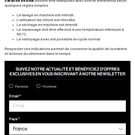
caracos en soie
doivent être manipulés avec soin et entretenus selon
quelques règles simples :
Le lavage en machine est interdit.
L’utilisation de chlore est interdite.
Le séchage en machine est interdit.
Le repassage doit être effectué à une température inférieure à
110 °C.
Le nettoyage à sec est possible en cycle normal.
Respecter ces indications permet de conserver la qualité de la matière
et la tenue du vêtement dans le temps.
SUIVEZ NOTRE ACTUALITÉ ET BÉNÉFICIEZ D’OFFRES
EXCLUSIVES EN VOUS INSCRIVANT À NOTRE NEWSLETTER
Femme
Homme
Email
Pays