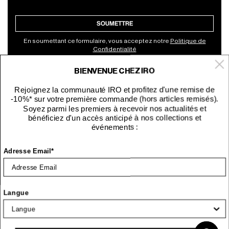
SOUMETTRE
En soumettant ce formulaire, vous acceptez notre
Politique de
Confidentialité
BIENVENUE CHEZ IRO
À propos
Rejoignez la communauté IRO et profitez d'une remise de
-10%* sur votre première commande (hors articles remisés).
Service clients
Soyez parmi les premiers à recevoir nos actualités et
bénéficiez d'un accès anticipé à nos collections et
événements :
Site
Adresse Email*
France
Langue
le lien s'ouvre dans un nouvel onglet
le lien s'ouvre dans un nouvel onglet
le lien s'ouvre dans un nouvel on