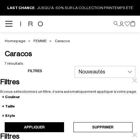
LAST CHANCE
:
JUSQU'À -50% SUR LA COLLECTION PRINTEMPS ÉTÉ
Homepage
FEMME
Caracos
Caracos
7 résultats
FILTRES
Filtres
Si vous sélectionnez un filtre, il sera automatiquement appliqué à votre page.
Couleur
Taille
Style
APPLIQUER
SUPPRIMER
Filtres