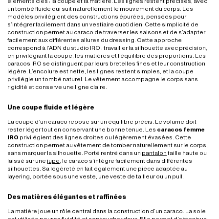
éléments clés : la coupe et la matière. Les lignes restent précises, avec
un tombé fluide qui suit naturellement le mouvement du corps. Les
modèles privilégient des constructions épurées, pensées pour
s’intégrer facilement dans un vestiaire quotidien. Cette simplicité de
construction permet au caraco de traverser les saisons et de s’adapter
facilement aux différentes allures du dressing. Cette approche
correspond à l’ADN du studio IRO : travailler la silhouette avec précision,
en privilégiant la coupe, les matières et l’équilibre des proportions. Les
caracos IRO se distinguent par leurs bretelles fines et leur construction
légère. L’encolure est nette, les lignes restent simples, et la coupe
privilégie un tombé naturel. Le vêtement accompagne le corps sans
rigidité et conserve une ligne claire.
Une coupe fluide et légère
La coupe d’un caraco repose sur un équilibre précis. Le volume doit
rester léger tout en conservant une bonne tenue. Les
caracos femme
IRO
privilégient des lignes droites ou légèrement évasées. Cette
construction permet au vêtement de tomber naturellement sur le corps,
sans marquer la silhouette. Porté rentré dans un
pantalon
taille haute ou
laissé sur une
jupe
, le caraco s’intègre facilement dans différentes
silhouettes. Sa légèreté en fait également une pièce adaptée au
layering, portée sous une veste, une veste de tailleur ou un pull.
Des matières élégantes et raffinées
La matière joue un rôle central dans la construction d’un caraco. La soie
est utilisée pour sa fluidité et son toucher doux. Elle permet d’obtenir un