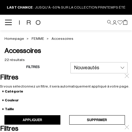
LAST CHANCE
:
JUSQU'À -50% SUR LA COLLECTION PRINTEMPS ÉTÉ
Homepage
FEMME
Accessoires
Accessoires
22 résultats
FILTRES
Filtres
Si vous sélectionnez un filtre, il sera automatiquement appliqué à votre page.
Catégorie
Couleur
Taille
APPLIQUER
SUPPRIMER
Filtres