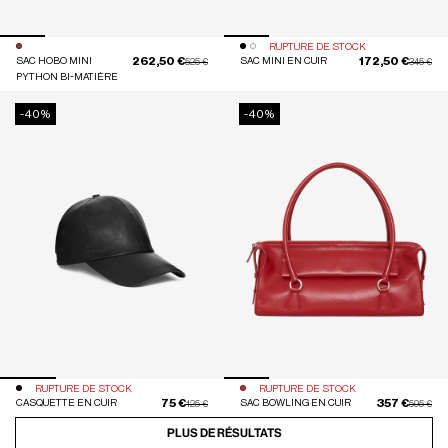
RUPTURE DE STOCK
262,50 €
172,50 €
SAC HOBO MINI
Prix réduit de
à
SAC MINI EN CUIR
Prix réduit
à
525 €
345 €
PYTHON BI-MATIÈRE
-40%
-40%
RUPTURE DE STOCK
RUPTURE DE STOCK
75 €
357 €
CASQUETTE EN CUIR
Prix réduit de
à
SAC BOWLING EN CUIR
Prix réduit
à
125 €
595 €
PLUS DE RÉSULTATS