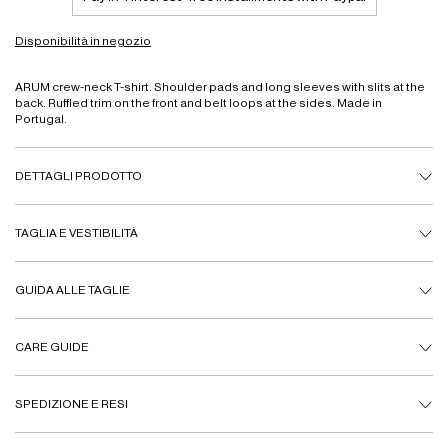
Disponibilità in negozio
ARUM crew-neck T-shirt. Shoulder pads and long sleeves with slits at the
back. Ruffled trim on the front and belt loops at the sides. Made in
Portugal.
DETTAGLI PRODOTTO
TAGLIA E VESTIBILITÀ
GUIDA ALLE TAGLIE
CARE GUIDE
SPEDIZIONE E RESI