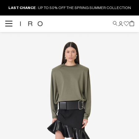
LAST CHANCE
: UP TO 50% OFF THE SPRING SUMMER COLLECTION
Back