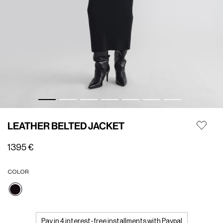
LEATHER BELTED JACKET
1395 €
COLOR
selezionato
Pay in 4 interest-free installments with Paypal