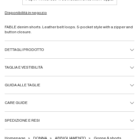
Disponibilità in negozio
FABLE denim shorts. Leather belt loops. 5-pocket style with a zipper and
button closure.
DETTAGLI PRODOTTO
TAGLIA E VESTIBILITÀ
GUIDA ALLE TAGLIE
CARE GUIDE
SPEDIZIONE E RESI
Homepage
DONNA
ABBIGLIAMENTO
Gonne & shorts