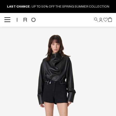
LAST CHANCE
: UP TO 50% OFF THE SPRING SUMMER COLLECTION
Back