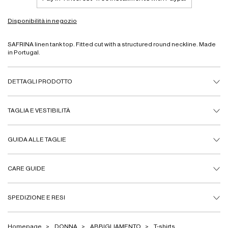
Disponibilità in negozio
SAFRINA linen tank top. Fitted cut with a structured round neckline. Made
in Portugal.
DETTAGLI PRODOTTO
TAGLIA E VESTIBILITÀ
GUIDA ALLE TAGLIE
CARE GUIDE
SPEDIZIONE E RESI
Homepage
DONNA
ABBIGLIAMENTO
T-shirts