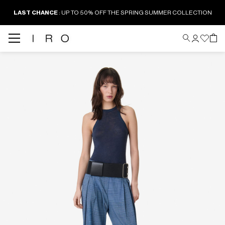
LAST CHANCE
: UP TO 50% OFF THE SPRING SUMMER COLLECTION
Back