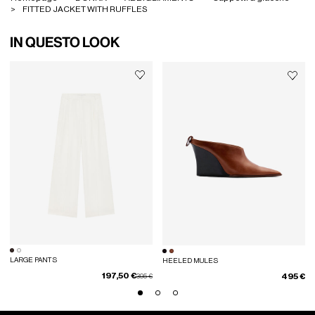
FITTED JACKET WITH RUFFLES
IN QUESTO LOOK
LARGE PANTS
HEELED MULES
197,50 €
Prezzo scontato da
a
495 €
395 €