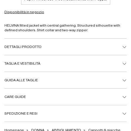
Disponibilità in negozio
HELVINA fitted jacket with central gathering. Structured silhouette with
defined shoulders. Shirt collar and two-way zipper.
DETTAGLI PRODOTTO
TAGLIA E VESTIBILITÀ
GUIDA ALLE TAGLIE
CARE GUIDE
SPEDIZIONE E RESI
Homepage
DONNA
ABBIGLIAMENTO
Cappotti & giacche