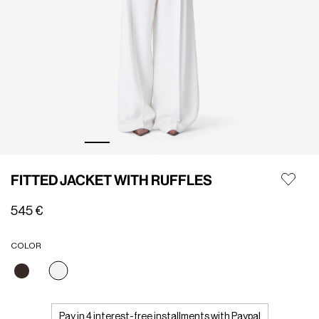
FITTED JACKET WITH RUFFLES
545 €
COLOR
selezionato
Pay in 4 interest-free installments with Paypal