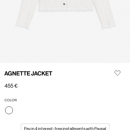
AGNETTE JACKET
455 €
COLOR
selezionato
Pay in 4 interest-free installments with Paypal