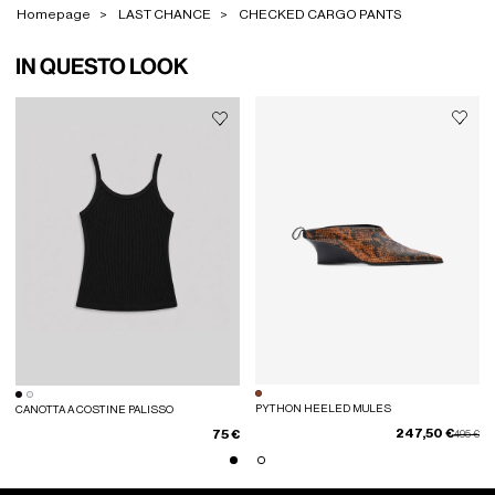
Homepage
LAST CHANCE
CHECKED CARGO PANTS
IN QUESTO LOOK
PYTHON HEELED MULES
CANOTTA A COSTINE PALISSO
247,50 €
75 €
Prezzo s
a
495 €