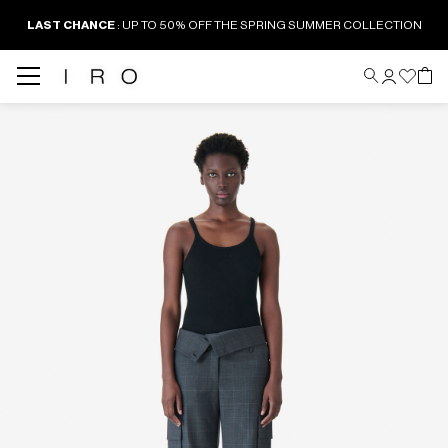
LAST CHANCE
: UP TO 50% OFF THE SPRING SUMMER COLLECTION
Back