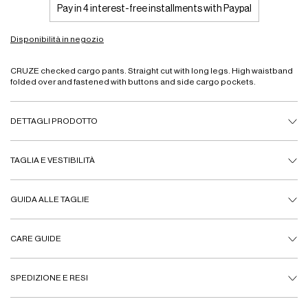
Pay in 4 interest-free installments with Paypal
Disponibilità in negozio
CRUZE checked cargo pants. Straight cut with long legs. High waistband
folded over and fastened with buttons and side cargo pockets.
DETTAGLI PRODOTTO
TAGLIA E VESTIBILITÀ
GUIDA ALLE TAGLIE
CARE GUIDE
SPEDIZIONE E RESI