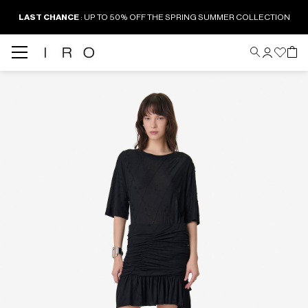
LAST CHANCE
: UP TO 50% OFF THE SPRING SUMMER COLLECTION
Back