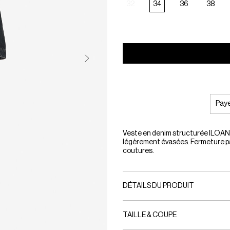
32
34
36
38
Paye
Veste en denim structurée ILOAN.
légèrement évasées. Fermeture pa
coutures.
DÉTAILS DU PRODUIT
TAILLE & COUPE