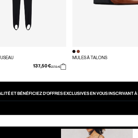
FUSEAU
MULES À TALONS
137,50 €
Prix réduit de
à
275 €
LITÉ ET BÉNÉFICIEZ D’OFFRES EXCLUSIVES EN VOUS INSCRIVANT