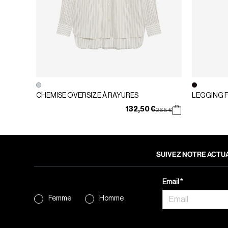
CHEMISE OVERSIZE À RAYURES
LEGGING 
132,50 €
Prix réduit de
à
265 €
SUIVEZ NOTRE ACTUA
Email
Femme
Homme