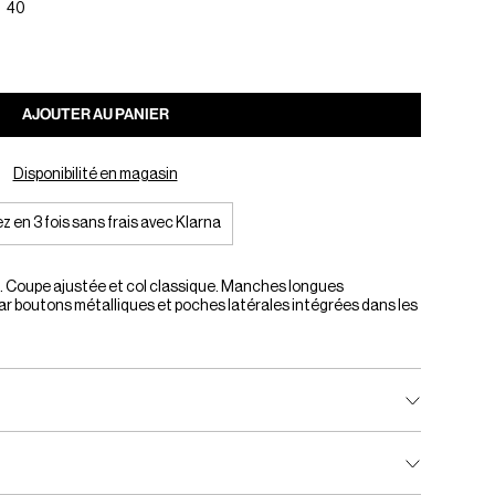
40
AJOUTER AU PANIER
Disponibilité en magasin
z en 3 fois sans frais avec Klarna
 Coupe ajustée et col classique. Manches longues
r boutons métalliques et poches latérales intégrées dans les