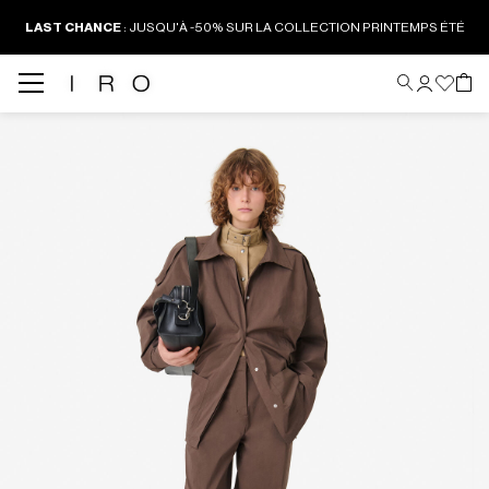
LAST CHANCE
:
JUSQU'À -50% SUR LA COLLECTION PRINTEMPS ÉTÉ
Back