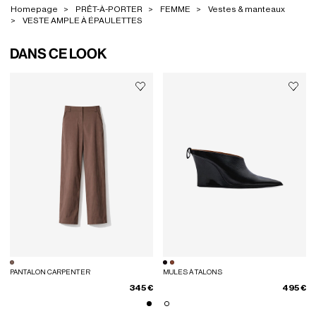
Homepage
PRÊT-À-PORTER
FEMME
Vestes & manteaux
VESTE AMPLE À ÉPAULETTES
DANS CE LOOK
PANTALON CARPENTER
MULES À TALONS
345 €
495 €