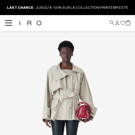
LAST CHANCE
:
JUSQU'À -50% SUR LA COLLECTION PRINTEMPS ÉTÉ
Back