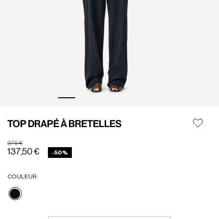
TOP DRAPÉ À BRETELLES
Prix réduit de
à
275 €
137,50 €
-50%
COULEUR
Sélectionné