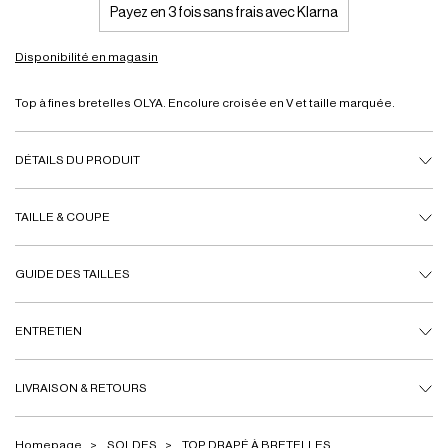
Payez en 3 fois sans frais avec Klarna
Disponibilité en magasin
Top à fines bretelles OLYA. Encolure croisée en V et taille marquée.
DÉTAILS DU PRODUIT
TAILLE & COUPE
GUIDE DES TAILLES
ENTRETIEN
LIVRAISON & RETOURS
Homepage
SOLDES
TOP DRAPÉ À BRETELLES