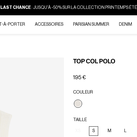
LAST CHANCE
:
JUSQU'À -50% SUR LA COLLECTION PRINTEMPS ÉTÉ
T-À-PORTER
ACCESSOIRES
PARISIAN SUMMER
DENIM
TOP COL POLO
195 €
COULEUR
Sélectionné
TAILLE
XS
S
M
L