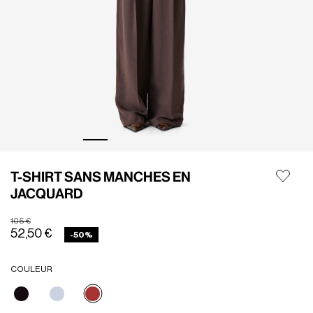
T-SHIRT SANS MANCHES EN
JACQUARD
Prix réduit de
à
105 €
52,50 €
-50%
COULEUR
Sélectionné