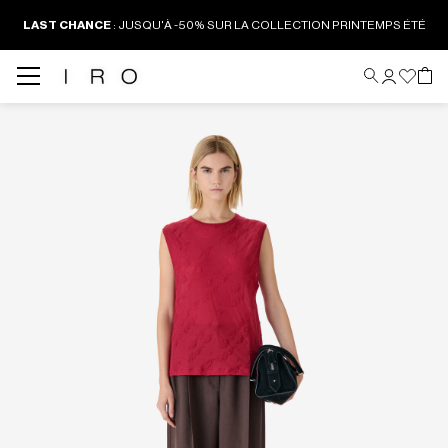
LAST CHANCE
:
JUSQU'À -50% SUR LA COLLECTION PRINTEMPS ÉTÉ
Back