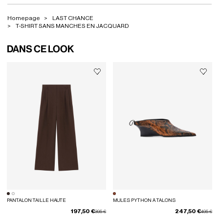
Homepage
LAST CHANCE
T-SHIRT SANS MANCHES EN JACQUARD
DANS CE LOOK
PANTALON TAILLE HAUTE
MULES PYTHON À TALONS
197,50 €
247,50 €
Prix réduit de
à
Prix rédui
à
395 €
495 €