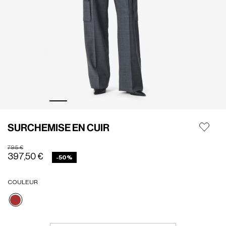
SURCHEMISE EN CUIR
Prix réduit de
à
795 €
397,50 €
-50%
COULEUR
Sélectionné