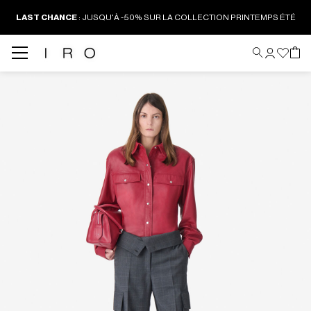
LAST CHANCE
:
JUSQU'À -50% SUR LA COLLECTION PRINTEMPS ÉTÉ
Back