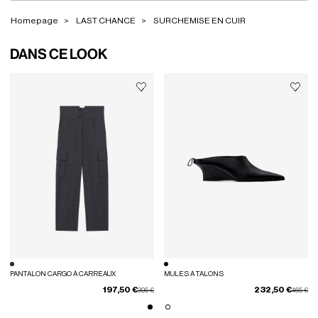
Homepage
LAST CHANCE
SURCHEMISE EN CUIR
DANS CE LOOK
PANTALON CARGO À CARREAUX
MULES À TALONS
197,50 €
232,50 €
Prix réduit de
à
Prix rédui
à
395 €
465 €