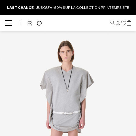
LAST CHANCE
:
JUSQU'À -50% SUR LA COLLECTION PRINTEMPS ÉTÉ
Back