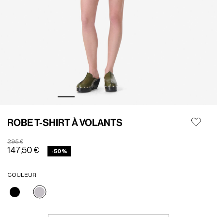
ROBE T-SHIRT À VOLANTS
Prix réduit de
à
295 €
147,50 €
-50%
COULEUR
Sélectionné