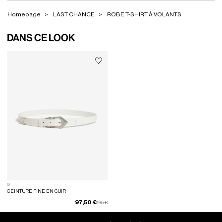
Homepage
LAST CHANCE
ROBE T-SHIRT À VOLANTS
DANS CE LOOK
CEINTURE FINE EN CUIR
97,50 €
Prix réduit de
à
195 €