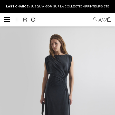
LAST CHANCE
:
JUSQU'À -50% SUR LA COLLECTION PRINTEMPS ÉTÉ
Back