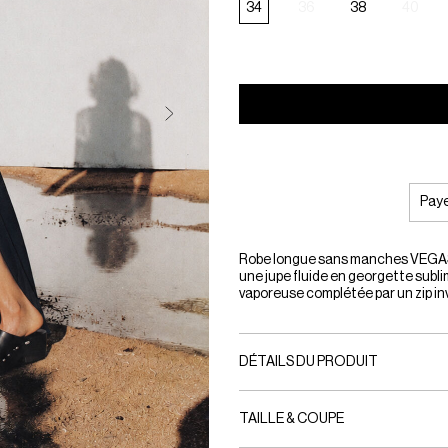
34
36
38
40
Paye
Robe longue sans manches VEGAS. 
une jupe fluide en georgette subli
vaporeuse complétée par un zip invi
DÉTAILS DU PRODUIT
TAILLE & COUPE