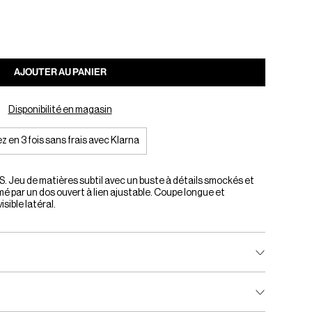
AJOUTER AU PANIER
Disponibilité en magasin
z en 3 fois sans frais avec Klarna
Jeu de matières subtil avec un buste à détails smockés et
mé par un dos ouvert à lien ajustable. Coupe longue et
sible latéral.