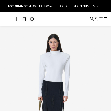
LAST CHANCE
:
JUSQU'À -50% SUR LA COLLECTION PRINTEMPS ÉTÉ
Back