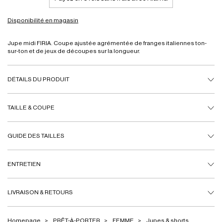
Disponibilité en magasin
Jupe midi FIRIA. Coupe ajustée agrémentée de franges italiennes ton-
sur-ton et de jeux de découpes sur la longueur.
DÉTAILS DU PRODUIT
TAILLE & COUPE
GUIDE DES TAILLES
ENTRETIEN
LIVRAISON & RETOURS
Homepage
PRÊT-À-PORTER
FEMME
Jupes & shorts