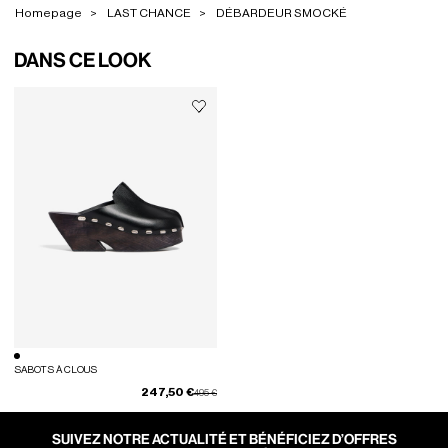
Homepage
LAST CHANCE
DÉBARDEUR SMOCKÉ
DANS CE LOOK
SABOTS À CLOUS
247,50 €
Prix réduit de
à
495 €
SUIVEZ NOTRE ACTUALITÉ ET BÉNÉFICIEZ D’OFFRES