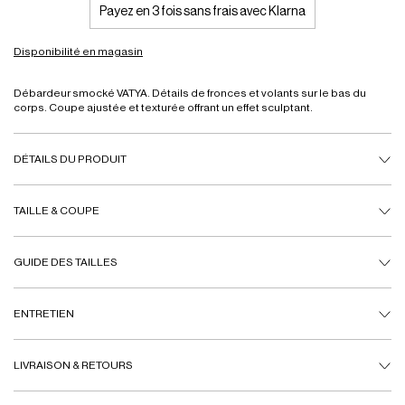
Payez en 3 fois sans frais avec Klarna
Disponibilité en magasin
Débardeur smocké VATYA. Détails de fronces et volants sur le bas du
corps. Coupe ajustée et texturée offrant un effet sculptant.
DÉTAILS DU PRODUIT
TAILLE & COUPE
GUIDE DES TAILLES
ENTRETIEN
LIVRAISON & RETOURS