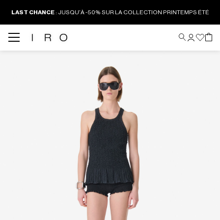
LAST CHANCE
:
JUSQU'À -50% SUR LA COLLECTION PRINTEMPS ÉTÉ
Back