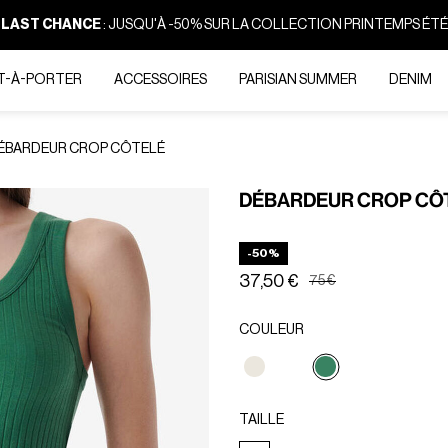
LAST CHANCE
:
JUSQU'À -50% SUR LA COLLECTION PRINTEMPS ÉTÉ
T-À-PORTER
ACCESSOIRES
PARISIAN SUMMER
DENIM
ÉBARDEUR CROP CÔTELÉ
DÉBARDEUR CROP CÔ
-50%
37,50 €
Prix réduit de
à
75 €
COULEUR
Sélectionné
TAILLE