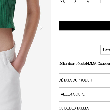
XS
S
M
L
Paye
Débardeur côtelé EMMA. Coupe ajus
DÉTAILS DU PRODUIT
TAILLE & COUPE
GUIDE DES TAILLES