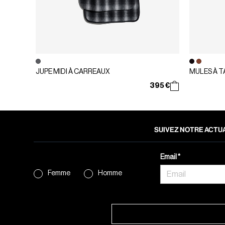
JUPE MIDI À CARREAUX
MULES À 
395 €
SUIVEZ NOTRE ACTUA
Email
Femme
Homme