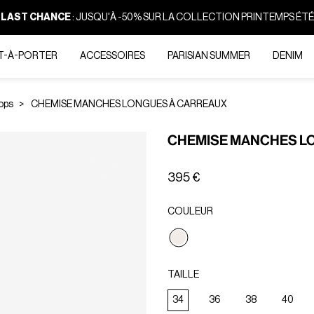
LAST CHANCE
:
JUSQU'À -50% SUR LA COLLECTION PRINTEMPS ÉTÉ
T-À-PORTER
ACCESSOIRES
PARISIAN SUMMER
DENIM
ops
CHEMISE MANCHES LONGUES À CARREAUX
CHEMISE MANCHES L
395 €
COULEUR
Sélectionné
TAILLE
34
36
38
40