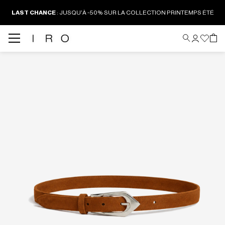
LAST CHANCE
:
JUSQU'À -50% SUR LA COLLECTION PRINTEMPS ÉTÉ
Back