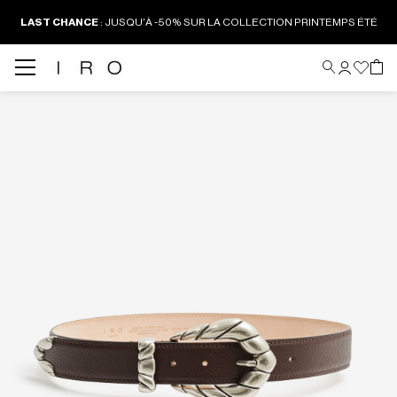
LAST CHANCE
:
JUSQU'À -50% SUR LA COLLECTION PRINTEMPS ÉTÉ
Back