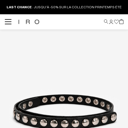
LAST CHANCE
:
JUSQU'À -50% SUR LA COLLECTION PRINTEMPS ÉTÉ
Back