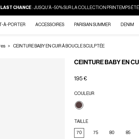
LAST CHANCE
:
JUSQU'À -50% SUR LA COLLECTION PRINTEMPS ÉTÉ
T-À-PORTER
ACCESSOIRES
PARISIAN SUMMER
DENIM
res
CEINTURE BABY EN CUIR À BOUCLE SCULPTÉE
CEINTURE BABY EN CU
195 €
COULEUR
Sélectionné
TAILLE
70
75
80
85