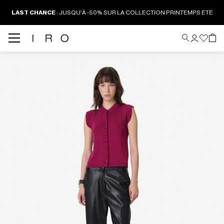
LAST CHANCE
:
JUSQU'À -50% SUR LA COLLECTION PRINTEMPS ÉTÉ
Back