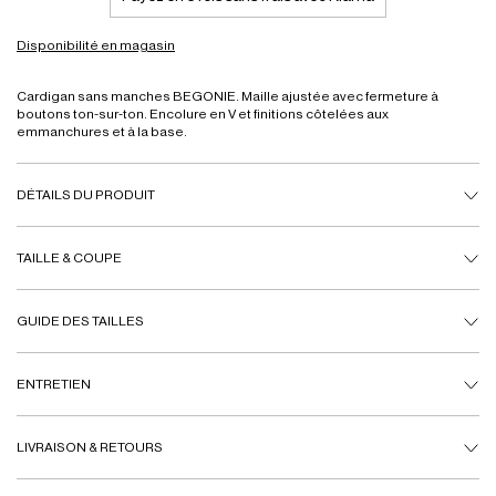
Disponibilité en magasin
Cardigan sans manches BEGONIE. Maille ajustée avec fermeture à
boutons ton-sur-ton. Encolure en V et finitions côtelées aux
emmanchures et à la base.
DÉTAILS DU PRODUIT
TAILLE & COUPE
GUIDE DES TAILLES
ENTRETIEN
LIVRAISON & RETOURS