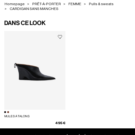
Homepage
PRÊT-À-PORTER
FEMME
Pulls & sweats
CARDIGAN SANS MANCHES
DANS CE LOOK
MULES À TALONS
495 €