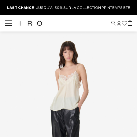
LAST CHANCE
:
JUSQU'À -50% SUR LA COLLECTION PRINTEMPS ÉTÉ
Back