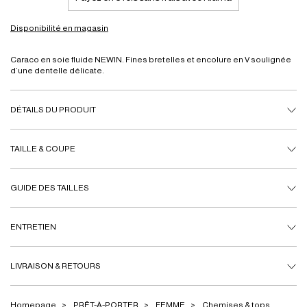
Disponibilité en magasin
Caraco en soie fluide NEWIN. Fines bretelles et encolure en V soulignée
d’une dentelle délicate.
DÉTAILS DU PRODUIT
TAILLE & COUPE
GUIDE DES TAILLES
ENTRETIEN
LIVRAISON & RETOURS
Homepage
PRÊT-À-PORTER
FEMME
Chemises & tops