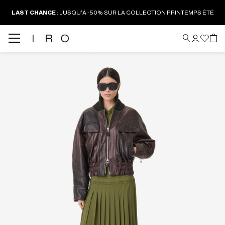
LAST CHANCE
:
JUSQU'À -50% SUR LA COLLECTION PRINTEMPS ÉTÉ
Back