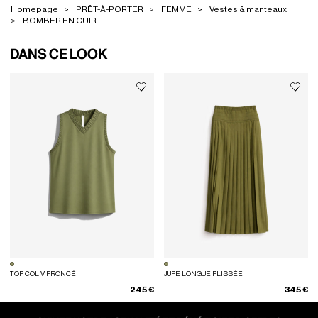
Homepage
PRÊT-À-PORTER
FEMME
Vestes & manteaux
BOMBER EN CUIR
DANS CE LOOK
TOP COL V FRONCÉ
JUPE LONGUE PLISSÉE
245 €
345 €